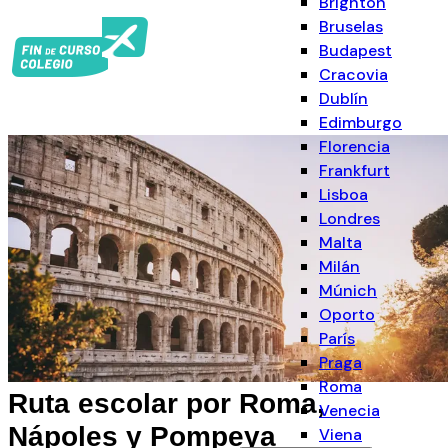
Brighton
Bruselas
Budapest
Cracovia
Dublín
Edimburgo
Florencia
Frankfurt
Lisboa
Londres
Malta
Milán
Múnich
Oporto
París
Praga
Roma
Ruta escolar por Roma,
Venecia
Nápoles y Pompeya
Viena