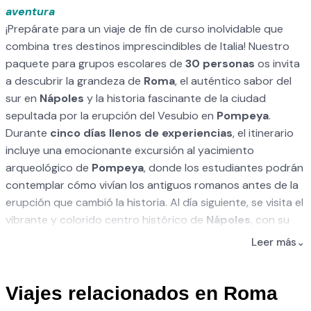
aventura
¡Prepárate para un viaje de fin de curso inolvidable que
combina tres destinos imprescindibles de Italia! Nuestro
paquete para grupos escolares de
30 personas
os invita
a descubrir la grandeza de
Roma
, el auténtico sabor del
sur en
Nápoles
y la historia fascinante de la ciudad
sepultada por la erupción del Vesubio en
Pompeya
.
Durante
cinco días llenos de experiencias
, el itinerario
incluye una emocionante excursión al yacimiento
arqueológico de
Pompeya
, donde los estudiantes podrán
contemplar cómo vivían los antiguos romanos antes de la
erupción que cambió la historia. Al día siguiente, se visita el
vibrante y colorido centro histórico de
Nápoles
, con su
ambiente único, sus tradiciones y su gastronomía típica.
Leer más
⌄
Para culminar la aventura, el cuarto día está dedicado a la
inmersión cultural en
Roma
, con visitas guiadas al icónico
Coliseo, el histórico Monte Palatino y otros monumentos
Viajes relacionados en Roma
esenciales que hacen de la capital italiana un museo al aire