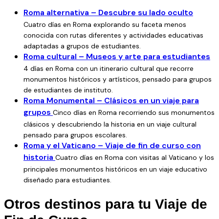
libre.
Roma alternativa – Descubre su lado oculto
El alojamiento será en el
Hotel Osimar
, un hotel de gran
Cuatro días en Roma explorando su faceta menos
calidad que ha demostrado ser una excelente opción para
conocida con rutas diferentes y actividades educativas
grupos escolares. Situado en una zona tranquila y bien
adaptadas a grupos de estudiantes.
Roma cultural – Museos y arte para estudiantes
conectada, ofrece habitaciones cómodas y un servicio
4 días en Roma con un itinerario cultural que recorre
amable, ideal para que los estudiantes y profesores
monumentos históricos y artísticos, pensado para grupos
descansen tras cada jornada intensa. Este paquete tiene
de estudiantes de instituto.
régimen de
sólo desayuno
pero podéis consultar
Roma Monumental – Clásicos en un viaje para
disponibilidad y precios para otros tipos de regímenes.
grupos
Cinco días en Roma recorriendo sus monumentos
Las salidas se organizan desde
Madrid
, con posibilidad de
clásicos y descubriendo la historia en un viaje cultural
adaptar la salida a otras ciudades si el grupo lo necesita.
pensado para grupos escolares.
Trabajamos con los dos aeropuertos principales de Roma,
Roma y el Vaticano – Viaje de fin de curso con
Fiumicino
(Leonardo da Vinci) y
Ciampino
, para
historia
Cuatro días en Roma con visitas al Vaticano y los
garantizar vuelos con horarios convenientes que permitan
principales monumentos históricos en un viaje educativo
aprovechar al máximo el tiempo en destino.
diseñado para estudiantes.
Podéis usar
nuestra calculadora de viajes escolares
Otros destinos para tu Viaje de
para adaptar el itinerario y el presupuesto según vuestros
requerimientos específicos.