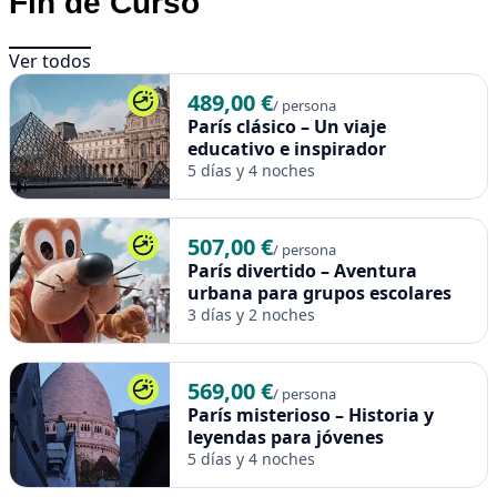
Fin de Curso
Para reservar, solo tenéis que contactar con nosotros
para confirmar itinerario, fechas y número final de alumnos.
Ver todos
Os proporcionaremos acceso a vuestra zona online de
489,00 €
cliente para gestionar la reserva de manera sencilla. ¡Nos
/ persona
París clásico – Un viaje
encargamos de todo para que vuestro viaje sea una
educativo e inspirador
experiencia inolvidable!
5 días y 4 noches
Este paquete es 100% personalizable para ajustarse a los
intereses, fechas y necesidades de cada grupo escolar. Los
507,00 €
precios no son válidos en festivos locales ni puentes.
/ persona
París divertido – Aventura
urbana para grupos escolares
3 días y 2 noches
569,00 €
/ persona
París misterioso – Historia y
leyendas para jóvenes
5 días y 4 noches