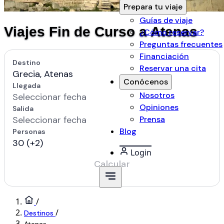
Prepara tu viaje
Guías de viaje
Viajes Fin de Curso a Atenas
¿Cómo reservar?
Preguntas frecuentes
Financiación
Reservar una cita
Conócenos
Nosotros
Opiniones
Prensa
Blog
Login
/
/
Destinos
Atenas