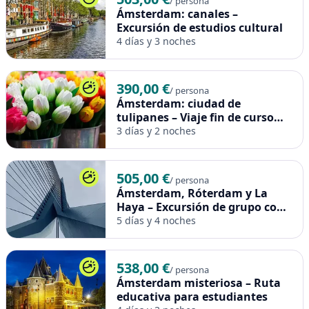
/ persona
Ámsterdam: canales –
Excursión de estudios cultural
4 días y 3 noches
390,00 €
/ persona
Ámsterdam: ciudad de
tulipanes – Viaje fin de curso
escolar
3 días y 2 noches
505,00 €
/ persona
Ámsterdam, Róterdam y La
Haya – Excursión de grupo con
visita cultural
5 días y 4 noches
538,00 €
/ persona
Ámsterdam misteriosa – Ruta
educativa para estudiantes