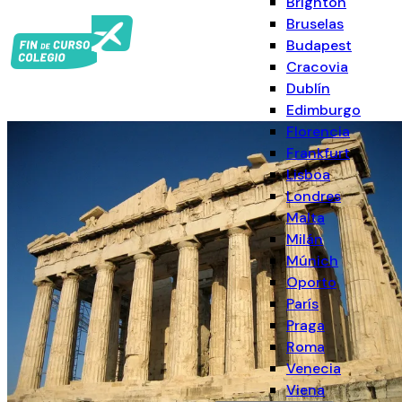
Brighton
Bruselas
Budapest
Cracovia
Dublín
Edimburgo
Florencia
Frankfurt
Lisboa
Londres
Malta
Milán
Múnich
Oporto
París
Praga
Roma
Venecia
Viena