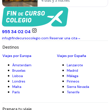
4 días y 3 noches
955 34 02 04
info@findecursocolegio.com
Reservar una cita
→
Destinos
Viajes por Europa
Viajes por España
Ámsterdam
Lanzarote
Bruselas
Madrid
Lisboa
Málaga
Londres
Pirineos
Malta
Sierra Nevada
París
Tenerife
Prepara tu viaje