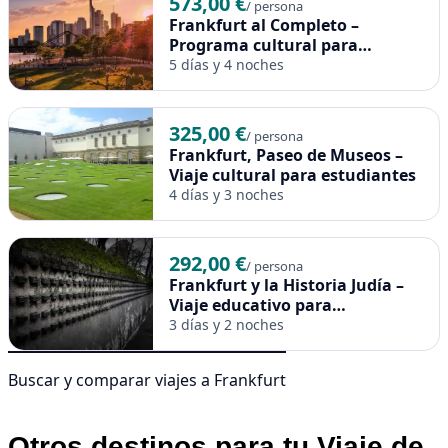
573,00 €
/ persona
Frankfurt al Completo –
Programa cultural para
estudiantes
5 días y 4 noches
325,00 €
/ persona
Frankfurt, Paseo de Museos –
Viaje cultural para estudiantes
4 días y 3 noches
292,00 €
/ persona
Frankfurt y la Historia Judía –
Viaje educativo para
estudiantes
3 días y 2 noches
Buscar y comparar viajes a Frankfurt
Otros destinos para tu Viaje de