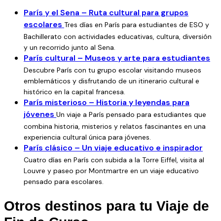
Beauvais), priorizando los horarios que permitan
París y el Sena – Ruta cultural para grupos
aprovechar al máximo cada jornada.
escolares
Tres días en París para estudiantes de ESO y
Las actividades más destacadas de este itinerario, que os
Bachillerato con actividades educativas, cultura, diversión
permitirá descubrir la capital francesa desde otra mirada,
y un recorrido junto al Sena.
París cultural – Museos y arte para estudiantes
son:
visita panorámica de París
, para conocer los
principales escenarios y monumentos que aparecen en el
Descubre París con tu grupo escolar visitando museos
emblemáticos y disfrutando de un itinerario cultural e
cine. Por la tarde del mismo día,
Crucero por el Sena
, una
histórico en la capital francesa.
actividad que, de forma relajada, veréis los puentes y
París misterioso – Historia y leyendas para
edificios más icónicos de la ciudad. Al siguiente día,
jóvenes
Un viaje a París pensado para estudiantes que
tendréis el recorrido por
Montmartre
, el barrio de los
combina historia, misterios y relatos fascinantes en una
artistas, donde transcurre Amélie y otras películas
experiencia cultural única para jóvenes.
clásicas; visita a
Le Marais
, uno de los distritos más
París clásico – Un viaje educativo e inspirador
cinematográficos y con más historia de París. También
Cuatro días en París con subida a la Torre Eiffel, visita al
tendréis la visita al
Museo del Louvre
, con audioguías
Louvre y paseo por Montmartre en un viaje educativo
para que el grupo pueda recorrerlo a su ritmo. Por la tarde
pensado para escolares.
visitaréis el
Palacio de Versailles
(sólo con las entradas,
Otros destinos para tu Viaje de
visita autoguiada), escenario también de películas
históricas y símbolo del esplendor francés. Para culminar el