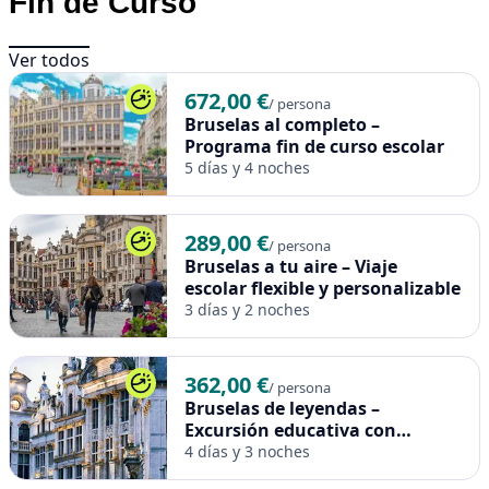
Fin de Curso
viaje... ¡
Subida a la torre Eiffel
para grupos escolares!
Una vez confirmadas las fechas y el número final de
Ver todos
alumnos, recibiréis acceso a vuestra zona online de cliente,
672,00 €
desde donde podréis gestionar la reserva cómodamente.
/ persona
Bruselas al completo –
El presupuesto estimado no implica reserva hasta el pago
Programa fin de curso escolar
del depósito.
5 días y 4 noches
Este paquete es 100% personalizable. Si deseáis hacer
modificaciones, podéis usar
nuestra calculadora de
289,00 €
viajes escolares
para ver el precio ajustado a vuestras
/ persona
Bruselas a tu aire – Viaje
preferencias.
escolar flexible y personalizable
Ten en cuenta que los precios pueden variar en festivos
3 días y 2 noches
locales y puentes. La reserva solo será efectiva cuando se
haya formalizado el depósito correspondiente.
362,00 €
/ persona
Bruselas de leyendas –
Excursión educativa con
historia
4 días y 3 noches