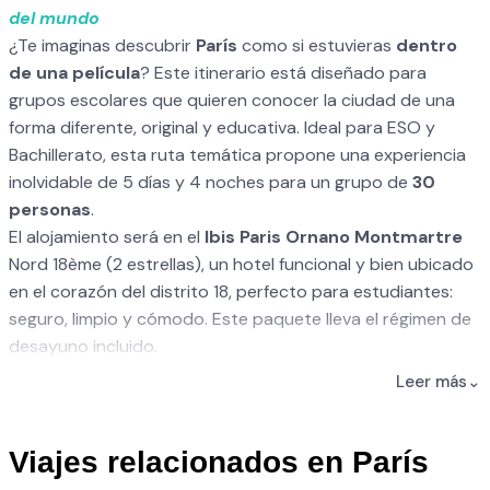
del mundo
¿Te imaginas descubrir
París
como si estuvieras
dentro
de una película
? Este itinerario está diseñado para
grupos escolares que quieren conocer la ciudad de una
forma diferente, original y educativa. Ideal para ESO y
Bachillerato, esta ruta temática propone una experiencia
inolvidable de 5 días y 4 noches para un grupo de
30
personas
.
El alojamiento será en el
Ibis Paris Ornano Montmartre
Nord 18ème (2 estrellas), un hotel funcional y bien ubicado
en el corazón del distrito 18, perfecto para estudiantes:
seguro, limpio y cómodo. Este paquete lleva el régimen de
desayuno incluido.
La salida del paquete está prevista desde
Madrid
, aunque
Leer más
⌄
puede ajustarse según la ciudad de origen del grupo
(consultar disponibildad). Según fechas y disponibilidad
trabajamos con vuelos a cualquiera de los tres
Viajes relacionados en París
aeropuertos principales de París (Charles de Gaulle, Orly o