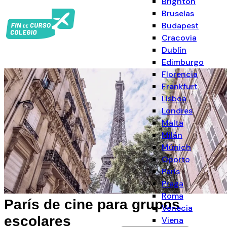
Brighton
Bruselas
Budapest
Cracovia
Dublín
Edimburgo
Florencia
Frankfurt
Lisboa
Londres
Malta
Milán
Múnich
Oporto
París
Praga
Roma
París de cine para grupos
Venecia
escolares
Viena