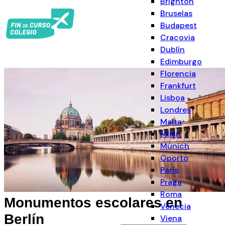
Brighton
Bruselas
Budapest
Cracovia
Dublín
Edimburgo
Florencia
Frankfurt
Lisboa
Londres
Malta
Milán
Múnich
Oporto
París
Praga
Roma
Monumentos escolares en
Venecia
Berlín
Viena