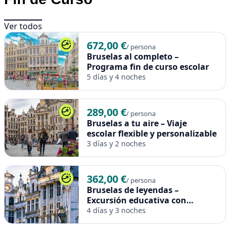
Este paquete es un itinerario propuesto por nosotros
pero es 100% modificable, ya que todos los viajes se
Ver todos
adaptan a cada grupo. Si queréis cambiar algo o
672,00 €
/ persona
personalizarlo a vuestro gusto, podéis usar nuestra
Bruselas al completo –
calculadora de viajes para ver el precio del viaje ajustado a
Programa fin de curso escolar
vuestras necesidades.
5 días y 4 noches
Los precios no son válidos en festivos locales ni puentes. Para
formalizar la reserva, es necesario confirmar fechas, número
289,00 €
/ persona
final de alumnos y el itinerario deseado.
Bruselas a tu aire – Viaje
Para reservar este viaje, solo tenéis que contactar de
escolar flexible y personalizable
3 días y 2 noches
nuevo con nosotros para confirmar itinerario, fechas y nº
final de alumnos y se empezará el proceso de reserva.
362,00 €
/ persona
Bruselas de leyendas –
Excursión educativa con
historia
4 días y 3 noches