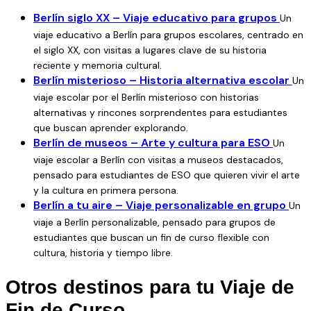
descubrir Berlín de manera sencilla.
Berlín siglo XX – Viaje educativo para grupos
Un
El itinerario es completamente personalizable: puedes
viaje educativo a Berlín para grupos escolares, centrado en
modificar actividades, duración o servicios según las
el siglo XX, con visitas a lugares clave de su historia
necesidades de tu centro. Disponemos de una
reciente y memoria cultural.
Berlín misterioso – Historia alternativa escolar
Un
calculadora de viajes escolares
para que puedas
viaje escolar por el Berlín misterioso con historias
estimar el precio final al instante.
alternativas y rincones sorprendentes para estudiantes
¿Qué incluye Berlín Monumental?
que buscan aprender explorando.
Actividades culturales y pedagógicas adaptadas a
Berlín de museos – Arte y cultura para ESO
Un
secundaria y bachillerato, recorriendo por los principales
viaje escolar a Berlín con visitas a museos destacados,
puntos históricos y culturales de Berlín: visita guiada por
pensado para estudiantes de ESO que quieren vivir el arte
Berlín, visita al Checkpoint Charlie, tour Muro de Berlín,
y la cultura en primera persona.
entrada a la Catedral de Berlín.
Berlín a tu aire – Viaje personalizable en grupo
Un
Alojamiento adaptado para grupos escolares
viaje a Berlín personalizable, pensado para grupos de
Asistencia en destino por un coordinador de viaje desde la
estudiantes que buscan un fin de curso flexible con
cultura, historia y tiempo libre.
agencia.
El paquete Berlín Monumental pone a vuestra disposición
Otros destinos para tu Viaje de
un viaje de fin de curso espectacular a través del cual
Fin de Curso
conoceréis la historia y tradición de la ciudad.