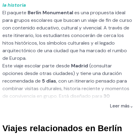
la historia
El paquete
Berlín Monumental
es una propuesta ideal
para grupos escolares que buscan un viaje de fin de curso
con contenido educativo, cultural y vivencial. A través de
este itinerario, los estudiantes conocerán de cerca los
hitos históricos, los símbolos culturales y el legado
arquitectónico de una ciudad que ha marcado el rumbo
de Europa.
Este viaje escolar parte desde
Madrid
(consultar
opciones desde otras ciudades) y tiene una duración
recomendada de
5 días
, con un itinerario pensado para
combinar visitas culturales, historia reciente y momentos
de convivencia en grupo. Está diseñado para
30
personas
, aunque puede ajustarse según el tamaño del
Leer más
⌄
grupo.
Incluye alojamiento
sólo desayuno
en el hotel
Sunflower
Hostel Berlín
, un hotel con muy buena puntuación en las
Viajes relacionados en Berlín
reseñas... Y en una ubicación céntrica que os permitirá