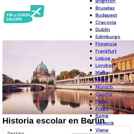
Brighton
Bruselas
Budapest
Cracovia
Dublín
Edimburgo
Florencia
Frankfurt
Lisboa
Londres
Malta
Milán
Múnich
Oporto
París
Praga
Roma
Historia escolar en Berlín
Venecia
Viena