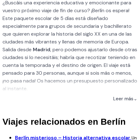
¿Buscáis una experiencia educativa y emocionante para
vuestro próximo viaje de fin de curso? ¡Berlín os espera!
Este paquete escolar de 5 días está diseñado
especialmente para grupos de secundaria y bachillerato
que quieren explorar la historia del siglo XX en una de las
ciudades más vibrantes y llenas de memoria de Europa.
Salida desde
Madrid
, pero podemos ajustarlo desde otras
ciudades si lo necesitáis; habría que recotizar teniendo en
cuenta la temporada y el destino de origen. El viaje está
pensado para 30 personas, aunque si sois más o menos,
¡no pasa nada! Os hacemos un presupuesto personalizado
al instante.
Durante la estancia, os alojaréis en el moderno
Meininger
Leer más
⌄
Hotel Berlin Central Station
, ubicado a solo unos pasos
de la estación central. Este hotel es perfecto para grupos
escolares: ambiente joven, seguro, habitaciones
Viajes relacionados en Berlín
compartidas cómodas, y un personal acostumbrado a
trabajar con estudiantes. El régimen es de media pensión,
Berlín misterioso – Historia alternativa escolar
Un