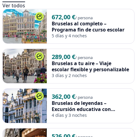
¿Listos para vivir la historia en directo? ¡Contactad con
Ver todos
nosotros y empezamos a organizar este viaje inolvidable a
672,00 €
/ persona
Berlín para vuestro grupo escolar!
Bruselas al completo –
Programa fin de curso escolar
Este paquete no incluye precios válidos en puentes ni festivos
5 días y 4 noches
locales. La reserva se inicia cuando confirmáis el número de
alumnos, las fechas y el itinerario. A partir de ahí, ¡nos
encargamos de todo!
289,00 €
/ persona
Bruselas a tu aire – Viaje
escolar flexible y personalizable
3 días y 2 noches
362,00 €
/ persona
Bruselas de leyendas –
Excursión educativa con
historia
4 días y 3 noches
526,00 €