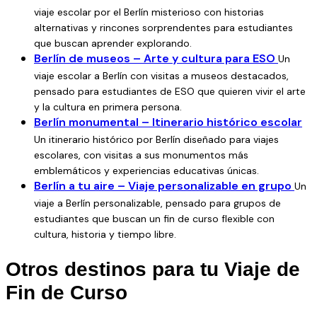
ideal para que aprovechéis al máximo cada jornada sin
viaje escolar por el Berlín misterioso con historias
preocuparos por las comidas.
alternativas y rincones sorprendentes para estudiantes
Este itinerario incluye visitas guiadas por los principales
que buscan aprender explorando.
Berlín de museos – Arte y cultura para ESO
Un
lugares históricos de Berlín que marcaron el siglo XX. Un
viaje escolar a Berlín con visitas a museos destacados,
recorrido intenso y transformador que combina
pensado para estudiantes de ESO que quieren vivir el arte
aprendizaje, reflexión y cultura; Catedral de Berlín, visita
y la cultura en primera persona.
guiada por Berlín histórico, tour del Muro de Berlín, ruta del
Berlín monumental – Itinerario histórico escolar
III Reich y visita al barrio judío, visita a Checkpoint Charlie,
Un itinerario histórico por Berlín diseñado para viajes
campo de concentración de Sachsenhausen, subida a la
escolares, con visitas a sus monumentos más
Torre de TV de Berlín (con vistas panorámicas
emblemáticos y experiencias educativas únicas.
impresionantes), Berlín alternativo: arte urbano,
Berlín a tu aire – Viaje personalizable en grupo
Un
multiculturalidad y creatividad joven.
viaje a Berlín personalizable, pensado para grupos de
Aunque este es
nuestro itinerario recomendado
,
estudiantes que buscan un fin de curso flexible con
cultura, historia y tiempo libre.
puedes modificarlo completamente con nuestra
calculadora de viajes online
, donde podrás ajustar
Otros destinos para tu Viaje de
actividades, duración y presupuesto según las
Fin de Curso
necesidades de tu grupo escolar.