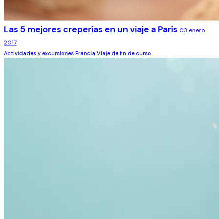
Las 5 mejores creperías en un viaje a París
03 enero
2017
Actividades y excursiones
Francia
Viaje de fin de curso