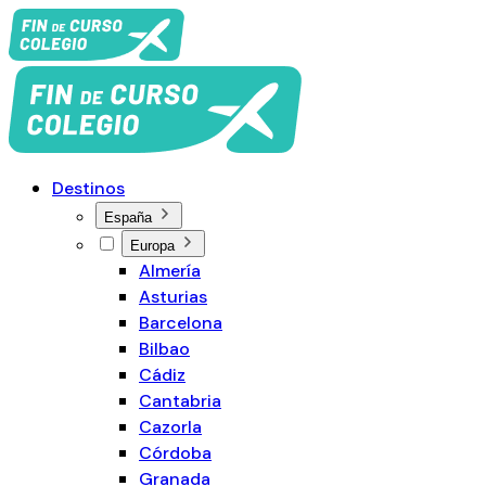
Destinos
España
Europa
Almería
Asturias
Barcelona
Bilbao
Cádiz
Cantabria
Cazorla
Córdoba
Granada