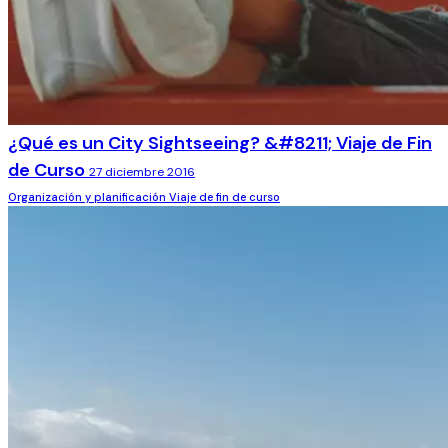
¿Qué es un City Sightseeing? &#8211; Viaje de Fin
de Curso
27 diciembre 2016
Organización y planificación
Viaje de fin de curso