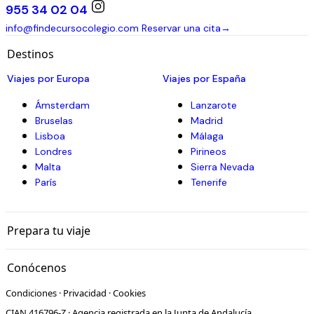
955 34 02 04
info@findecursocolegio.com
Reservar una cita
→
Destinos
Viajes por Europa
Viajes por España
Ámsterdam
Lanzarote
Bruselas
Madrid
Lisboa
Málaga
Londres
Pirineos
Malta
Sierra Nevada
París
Tenerife
Prepara tu viaje
Conócenos
Condiciones
·
Privacidad
·
Cookies
CIAN 416796-Z · Agencia registrada en la Junta de Andalucía