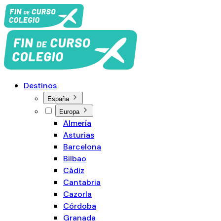
Destinos
España
Europa
Almería
Asturias
Barcelona
Bilbao
Cádiz
Cantabria
Cazorla
Córdoba
Granada