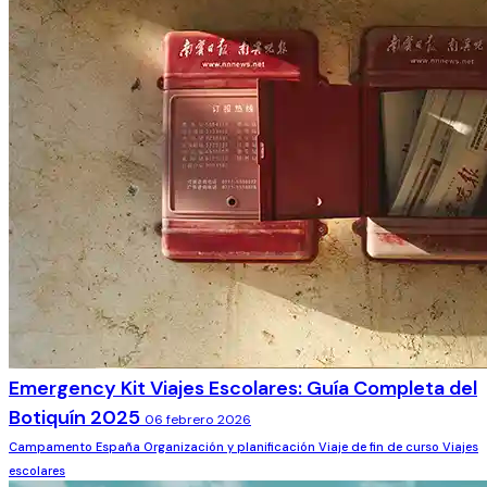
Emergency Kit Viajes Escolares: Guía Completa del
Botiquín 2025
06 febrero 2026
Campamento
España
Organización y planificación
Viaje de fin de curso
Viajes
escolares