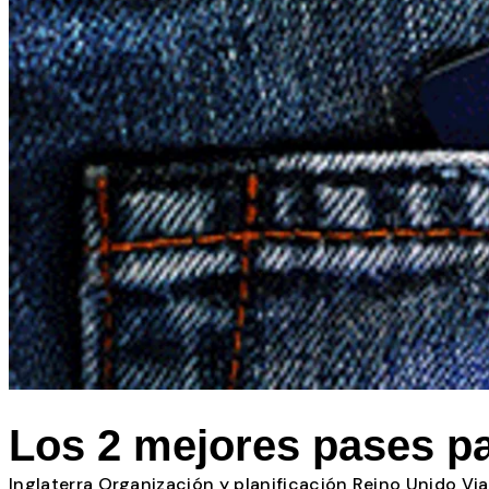
Todos los posts
Los 2 mejores pases p
Inglaterra
Organización y planificación
Reino Unido
Via