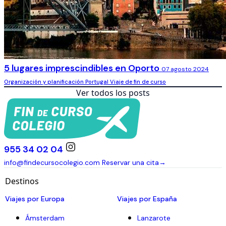
5 lugares imprescindibles en Oporto
07 agosto 2024
Organización y planificación
Portugal
Viaje de fin de curso
Ver todos los posts
955 34 02 04
info@findecursocolegio.com
Reservar una cita
→
Destinos
Viajes por Europa
Viajes por España
Ámsterdam
Lanzarote