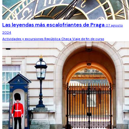
Las leyendas más escalofriantes de Praga
07 agosto
2024
Actividades y excursiones
República Checa
Viaje de fin de curso