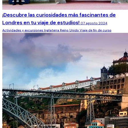
¡Descubre las curiosidades más fascinantes de
Londres en tu viaje de estudios!
07 agosto 2024
Actividades y excursiones
Inglaterra
Reino Unido
Viaje de fin de curso