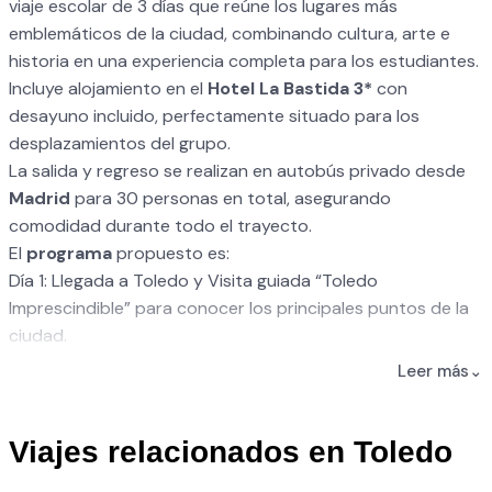
viaje escolar de 3 días que reúne los lugares más
emblemáticos de la ciudad, combinando cultura, arte e
historia en una experiencia completa para los estudiantes.
Incluye alojamiento en el
Hotel La Bastida 3*
con
desayuno incluido, perfectamente situado para los
desplazamientos del grupo.
La salida y regreso se realizan en autobús privado desde
Madrid
para 30 personas en total, asegurando
comodidad durante todo el trayecto.
El
programa
propuesto es:
Día 1: Llegada a Toledo y Visita guiada “Toledo
Imprescindible” para conocer los principales puntos de la
ciudad.
Día 2: Visitas al Museo del Greco y a la Sinagoga de Santa
Leer más
⌄
María la Blanca, descubriendo su legado histórico y
cultural.
Día 3: Visita a la Santa Iglesia Catedral Primada de Toledo,
Viajes relacionados en Toledo
uno de los templos góticos más importantes de España,