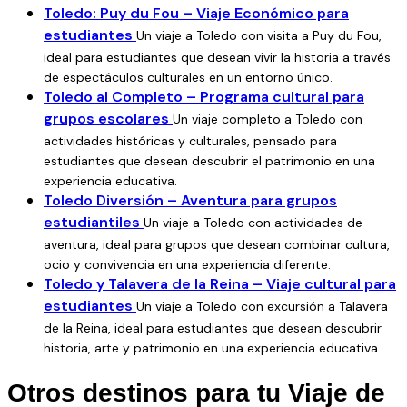
con regreso a Madrid tras la actividad.
Toledo: Puy du Fou – Viaje Económico para
estudiantes
Un viaje a Toledo con visita a Puy du Fou,
El presupuesto Toledo Imprescindible no implica la reserva
ideal para estudiantes que desean vivir la historia a través
de plazas hasta que se haga efectivo el pago del depósito
de espectáculos culturales en un entorno único.
Toledo al Completo – Programa cultural para
de todos los pasajeros. Para reservar, solo tenéis que
grupos escolares
contactar con nosotros para confirmar fechas y número
Un viaje completo a Toledo con
actividades históricas y culturales, pensado para
final de alumnos.
estudiantes que desean descubrir el patrimonio en una
Este paquete es 100% personalizable, y podéis usar
nuestra
experiencia educativa.
calculadora de viajes escolares
para adaptar el itinerario y
Toledo Diversión – Aventura para grupos
precio según las necesidades de vuestro grupo. Los precios
estudiantiles
Un viaje a Toledo con actividades de
no son válidos en festivos locales ni puentes.
aventura, ideal para grupos que desean combinar cultura,
ocio y convivencia en una experiencia diferente.
Toledo y Talavera de la Reina – Viaje cultural para
estudiantes
Un viaje a Toledo con excursión a Talavera
de la Reina, ideal para estudiantes que desean descubrir
historia, arte y patrimonio en una experiencia educativa.
Otros destinos para tu Viaje de