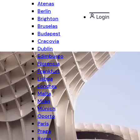
Atenas
Berlín
Login
Brighton
Bruselas
Budapest
Cracovia
Dublín
Edimburgo
Florencia
Frankfurt
Lisboa
Londres
Malta
Milán
Múnich
Oporto
París
Praga
Roma