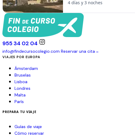
4 días y 3 noches
955 34 02 04
info@findecursocolegio.com
Reservar una cita
→
VIAJES POR EUROPA
Ámsterdam
Bruselas
Lisboa
Londres
Malta
París
PREPARA TU VIAJE
Guías de viaje
Cómo reservar