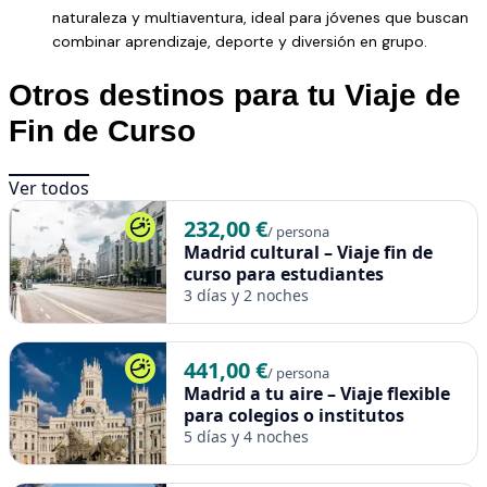
Día 4 – Regreso
naturaleza y multiaventura, ideal para jóvenes que buscan
combinar aprendizaje, deporte y diversión en grupo.
Tiempo libre por la mañana para compras o paseo antes
del viaje de vuelta.
Otros destinos para tu Viaje de
Qué Incluye
Fin de Curso
Alojamiento en B&B Hotel Málaga Centro 3* con desayuno
incluido.
Ver todos
Actividades: Tour guiado por Málaga, Catedral de la
232,00 €
/ persona
Encarnación, Alcazaba y Castillo de Gibralfaro, Museo
Madrid cultural – Viaje fin de
Picasso y Museo Carmen Thyssen.
curso para estudiantes
Seguro básico y asistencia durante toda la estancia.
3 días y 2 noches
No Incluye
441,00 €
Transporte Madrid–Málaga–Madrid (puede añadirse como
/ persona
Madrid a tu aire – Viaje flexible
suplemento).
para colegios o institutos
Comidas y cenas no especificadas.
5 días y 4 noches
Actividades opcionales fuera del programa.