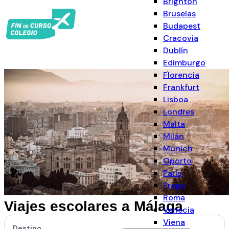
Brighton
Bruselas
Budapest
Cracovia
Dublín
Edimburgo
Florencia
Frankfurt
Lisboa
Londres
Malta
Milán
Múnich
Oporto
París
Praga
Roma
Viajes escolares a Málaga
Venecia
Viena