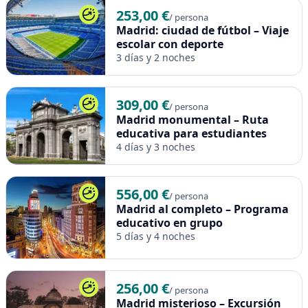
Beneficios para el Centro Escolar
253,00 €
/ persona
Itinerario completo con historia, arte y patrimonio cultural.
Madrid: ciudad de fútbol – Viaje
escolar con deporte
Flexibilidad para añadir excursiones, visitas guiadas o
3 días y 2 noches
transporte.
Alojamiento adaptado a estudiantes y profesores en el
centro de Málaga.
309,00 €
/ persona
Madrid monumental – Ruta
Este paquete es un itinerario propuesto por nosotros pero es
educativa para estudiantes
100% modificable, ya que todos los viajes se adaptan a cada
4 días y 3 noches
grupo. Si queréis cambiar algo o personalizarlo a vuestro
gusto, podéis usar
nuestra calculadora de viajes
para ver el
precio del viaje ajustado a vuestras necesidades. Los precios
556,00 €
no son válidos en festivos locales y puentes. Para reservar
/ persona
Madrid al completo – Programa
este viaje, solo tenéis que contactar de nuevo con nosotros
educativo en grupo
para confirmar itinerario, fechas y nº final de alumnos y se
5 días y 4 noches
empezará el proceso de reserva.
256,00 €
/ persona
Madrid misterioso – Excursión