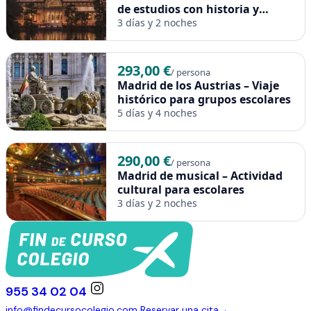
de estudios con historia y
leyendas
3 días y 2 noches
293,00 €
/ persona
Madrid de los Austrias – Viaje
histórico para grupos escolares
5 días y 4 noches
290,00 €
/ persona
Madrid de musical – Actividad
cultural para escolares
3 días y 2 noches
955 34 02 04
info@findecursocolegio.com
Reservar una cita
→