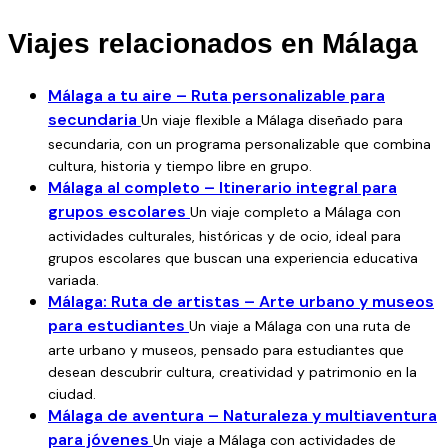
Llegada a Málaga (en autocar o transporte por cuenta del
grupo).
Viajes relacionados en Málaga
Tarde: Tour guiado por Málaga, recorriendo el centro
histórico, la Plaza de la Merced y otros lugares
Málaga a tu aire – Ruta personalizable para
emblemáticos para conocer la esencia de la ciudad.
secundaria
Un viaje flexible a Málaga diseñado para
Día 2 – Patrimonio monumental
secundaria, con un programa personalizable que combina
Mañana: Visita a la Catedral de la Encarnación de Málaga,
cultura, historia y tiempo libre en grupo.
Málaga al completo – Itinerario integral para
conocida como “La Manquita”, ejemplo del Renacimiento
grupos escolares
español.
Un viaje completo a Málaga con
actividades culturales, históricas y de ocio, ideal para
Tarde: Recorrido por la Alcazaba y el Castillo de Gibralfaro,
grupos escolares que buscan una experiencia educativa
dos joyas de la arquitectura musulmana con vistas
variada.
panorámicas de la ciudad y el mar.
Málaga: Ruta de artistas – Arte urbano y museos
Día 3 – Arte y cultura
para estudiantes
Un viaje a Málaga con una ruta de
Mañana: Visita al Museo Picasso, para conocer la vida y
arte urbano y museos, pensado para estudiantes que
obra del genio malagueño.
desean descubrir cultura, creatividad y patrimonio en la
Tarde: Museo Carmen Thyssen Málaga, con su colección
ciudad.
de pintura española del siglo XIX y exposiciones
Málaga de aventura – Naturaleza y multiaventura
temporales de gran interés cultural.
para jóvenes
Un viaje a Málaga con actividades de