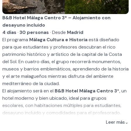
B&B Hotel Málaga Centro 3* – Alojamiento con
desayuno incluido
4 días
·
30 personas
· Desde
Madrid
El programa
Málaga Cultura e Historia
está diseñado
para que estudiantes y profesores descubran el rico
patrimonio histórico y artístico de la capital de la Costa
del Sol. En cuatro días, el grupo recorrerá monumentos,
museos y barrios emblemáticos, aprendiendo de la historia
y el arte malagueños mientras disfruta del ambiente
mediterráneo de la ciudad.
El alojamiento será en el
B&B Hotel Málaga Centro 3
*, un
hotel moderno y bien ubicado, ideal para grupos
escolares, con habitaciones múltiples para estudiantes,
desayuno incluido y comodidades para el profesorado.
Itinerario Detallado
Leer más
⌄
Día 1 – Llegada y primera toma de contacto