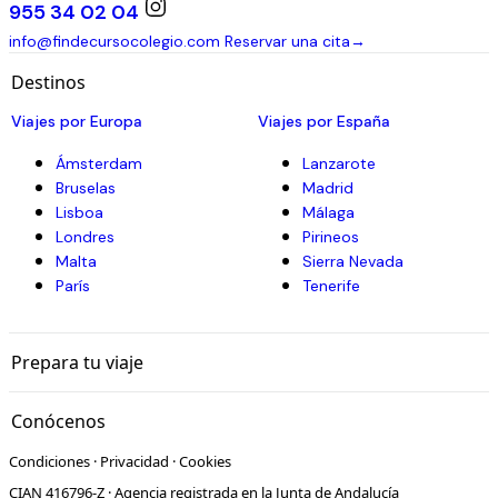
955 34 02 04
info@findecursocolegio.com
Reservar una cita
→
Destinos
Viajes por Europa
Viajes por España
Ámsterdam
Lanzarote
Bruselas
Madrid
Lisboa
Málaga
Londres
Pirineos
Malta
Sierra Nevada
París
Tenerife
Prepara tu viaje
Conócenos
Condiciones
·
Privacidad
·
Cookies
CIAN 416796-Z · Agencia registrada en la Junta de Andalucía