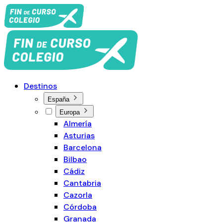
Destinos
España
Europa
Almería
Asturias
Barcelona
Bilbao
Cádiz
Cantabria
Cazorla
Córdoba
Granada