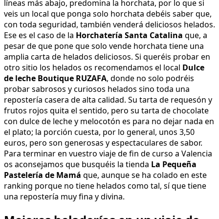
líneas más abajo, predomina la horchata, por lo que si
veis un local que ponga solo horchata debéis saber que,
con toda seguridad, también venderá deliciosos helados.
Ese es el caso de la
Horchatería Santa Catalina
que, a
pesar de que pone que solo vende horchata tiene una
amplia carta de helados deliciosos. Si queréis probar en
otro sitio los helados os recomendamos el local
Dulce
de leche Boutique RUZAFA
, donde no solo podréis
probar sabrosos y curiosos helados sino toda una
repostería casera de alta calidad. Su tarta de requesón y
frutos rojos quita el sentido, pero su tarta de chocolate
con dulce de leche y melocotón es para no dejar nada en
el plato; la porción cuesta, por lo general, unos 3,50
euros, pero son generosas y espectaculares de sabor.
Para terminar en vuestro viaje de fin de curso a Valencia
os aconsejamos que busquéis la tienda
La Pequeña
Pastelería de Mamá
que, aunque se ha colado en este
ranking porque no tiene helados como tal, sí que tiene
una repostería muy fina y divina.