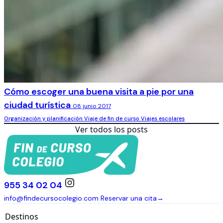
Cómo escoger una buena visita a pie por una
ciudad turística
08 junio 2017
Organización y planificación
Viaje de fin de curso
Viajes escolares
Ver todos los posts
955 34 02 04
info@findecursocolegio.com
Reservar una cita
→
Destinos