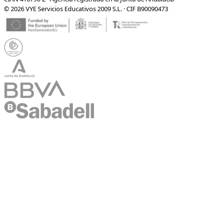
© 2026 VYE Servicios Educativos 2009 S.L. · CIF B90090473