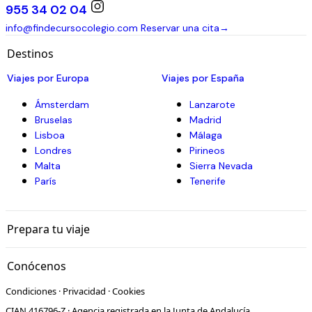
955 34 02 04
info@findecursocolegio.com
Reservar una cita
→
Destinos
Viajes por Europa
Viajes por España
Ámsterdam
Lanzarote
Bruselas
Madrid
Lisboa
Málaga
Londres
Pirineos
Malta
Sierra Nevada
París
Tenerife
Prepara tu viaje
Conócenos
Condiciones
·
Privacidad
·
Cookies
CIAN 416796-Z · Agencia registrada en la Junta de Andalucía