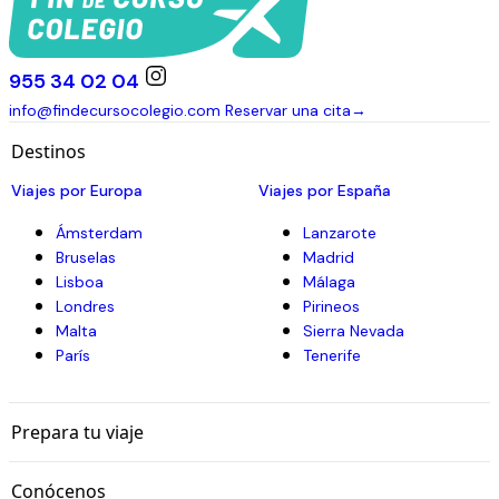
info@findecursocolegio.com
Reservar una cita
→
Destinos
Viajes por Europa
Viajes por España
Ámsterdam
Lanzarote
Bruselas
Madrid
Lisboa
Málaga
Londres
Pirineos
Malta
Sierra Nevada
París
Tenerife
Prepara tu viaje
Conócenos
Condiciones
·
Privacidad
·
Cookies
CIAN 416796-Z · Agencia registrada en la Junta de Andalucía
© 2026 VYE Servicios Educativos 2009 S.L. · CIF B90090473