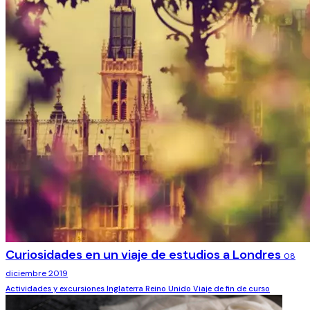
Curiosidades en un viaje de estudios a Londres
08
diciembre 2019
Actividades y excursiones
Inglaterra
Reino Unido
Viaje de fin de curso